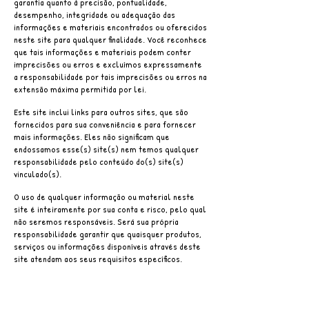
garantia quanto à precisão, pontualidade,
desempenho, integridade ou adequação das
informações e materiais encontrados ou oferecidos
neste site para qualquer finalidade. Você reconhece
que tais informações e materiais podem conter
imprecisões ou erros e excluímos expressamente
a responsabilidade por tais imprecisões ou erros na
extensão máxima permitida por lei.
Este site inclui links para outros sites, que são
fornecidos para sua conveniência e para fornecer
mais informações. Eles não significam que
endossamos esse(s) site(s) nem temos qualquer
responsabilidade pelo conteúdo do(s) site(s)
vinculado(s).
O uso de qualquer informação ou material neste
site é inteiramente por sua conta e risco, pelo qual
não seremos responsáveis. Será sua própria
responsabilidade garantir que quaisquer produtos,
serviços ou informações disponíveis através deste
site atendam aos seus requisitos específicos.
Você indeniza e isenta a nós e nossos agentes,
afiliados, diretores, executivos, funcionários,
consultores e contratados ('Pessoas Indenizadas')