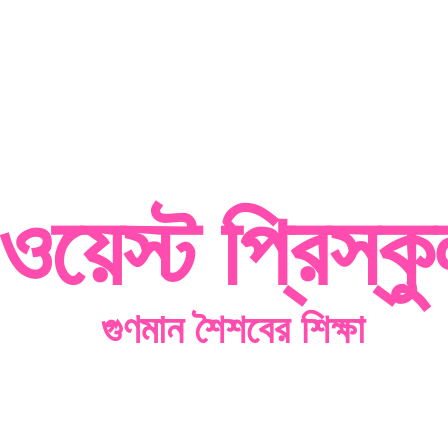
য়েস্ট প্রিস্
গুণমান
শৈশবের শিক্ষা