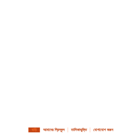
ুন: 02 6882-7144 /
admin@dubbowestpresch
Dubbo NSW 2830
বাড়ি
আমাদের প্রিস্কুল
তালিকাভুক্তি
যোগাযোগ করুন